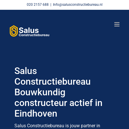
Skip
020 2157 688
|
Info@salusconstructiebureau.nl
to
content
Salus
Constructiebureau
Bouwkundig
constructeur actief in
Eindhoven
Salus Constructiebureau is jouw partner in