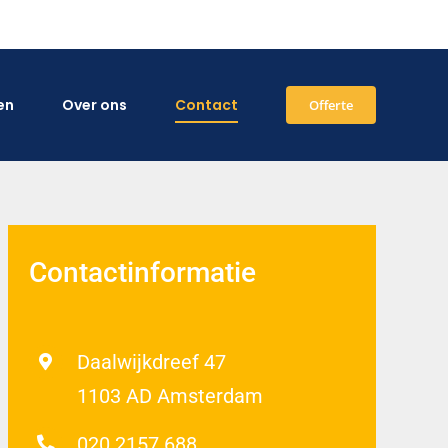
en
Over ons
Contact
Offerte
Contactinformatie
Daalwijkdreef 47
1103 AD Amsterdam
020 2157 688