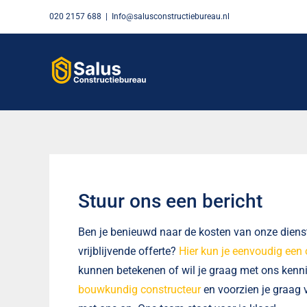
Skip
020 2157 688
|
Info@salusconstructiebureau.nl
to
content
Stuur ons een bericht
Ben je benieuwd naar de kosten van onze dienst
vrijblijvende offerte?
Hier kun je eenvoudig een 
kunnen betekenen of wil je graag met ons kenn
bouwkundig constructeur
en voorzien je graag v