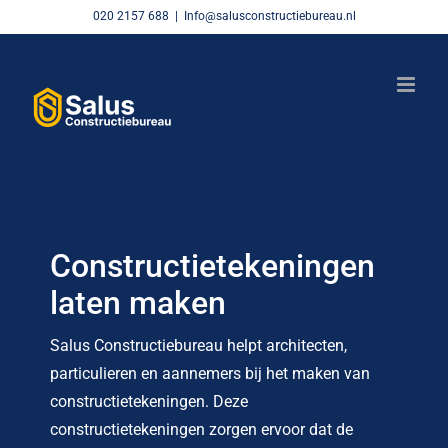
Skip
020 2157 688
|
Info@salusconstructiebureau.nl
to
content
Constructietekeningen
laten maken
Salus Constructiebureau helpt architecten,
particulieren en aannemers bij het maken van
constructietekeningen. Deze
constructietekeningen zorgen ervoor dat de