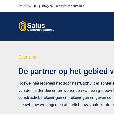
Skip
020 2157 688
|
Info@salusconstructiebureau.nl
to
content
Over ons
De partner op het gebied 
Hoewel niet iedereen het door heeft, schuilt er achte
van de inzittenden en omwonenden van een gebouw t
constructieberekeningen en -tekeningen en geven cons
nieuwbouw woningen en utiliteitsbouw, zoals kantoren