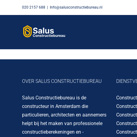
Skip
020 2157 688
|
Info@salusconstructiebureau.nl
to
content
OVER SALUS CONSTRUCTIEBUREAU
DIENSTV
Salus Constructiebureau is de
Construc
constructeur in Amsterdam die
Construc
particulieren, architecten en aannemers
Construc
helpt bij het maken van professionele
Construc
constructieberekeningen en -
Construct