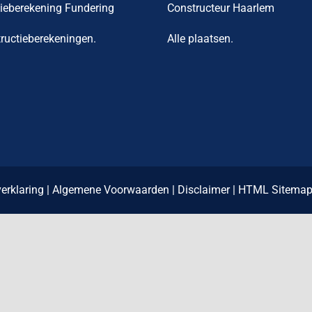
ieberekening Fundering
Constructeur Haarlem
tructieberekeningen
.
Alle plaatsen
.
erklaring
|
Algemene Voorwaarden
|
Disclaimer
|
HTML Sitema