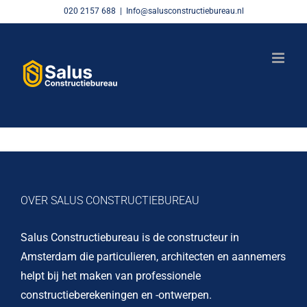
Skip
020 2157 688
|
Info@salusconstructiebureau.nl
to
content
OVER SALUS CONSTRUCTIEBUREAU
Salus Constructiebureau is de constructeur in
Amsterdam die particulieren, architecten en aannemers
helpt bij het maken van professionele
constructieberekeningen en -ontwerpen.